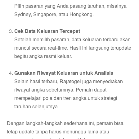
Pilih pasaran yang Anda pasang taruhan, misalnya
Sydney, Singapore, atau Hongkong.
Cek Data Keluaran Tercepat
Setelah memilih pasaran, data keluaran terbaru akan
muncul secara real-time. Hasil ini langsung terupdate
begitu angka resmi keluar.
Gunakan Riwayat Keluaran untuk Analisis
Selain hasil terbaru, Rajatogel juga menyediakan
riwayat angka sebelumnya. Pemain dapat
mempelajari pola dan tren angka untuk strategi
taruhan selanjutnya.
Dengan langkah-langkah sederhana ini, pemain bisa
tetap update tanpa harus menunggu lama atau