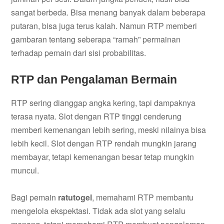
sangat berbeda. Bisa menang banyak dalam beberapa
putaran, bisa juga terus kalah. Namun RTP memberi
gambaran tentang seberapa “ramah” permainan
terhadap pemain dari sisi probabilitas.
RTP dan Pengalaman Bermain
RTP sering dianggap angka kering, tapi dampaknya
terasa nyata. Slot dengan RTP tinggi cenderung
memberi kemenangan lebih sering, meski nilainya bisa
lebih kecil. Slot dengan RTP rendah mungkin jarang
membayar, tetapi kemenangan besar tetap mungkin
muncul.
Bagi pemain
ratutogel
, memahami RTP membantu
mengelola ekspektasi. Tidak ada slot yang selalu