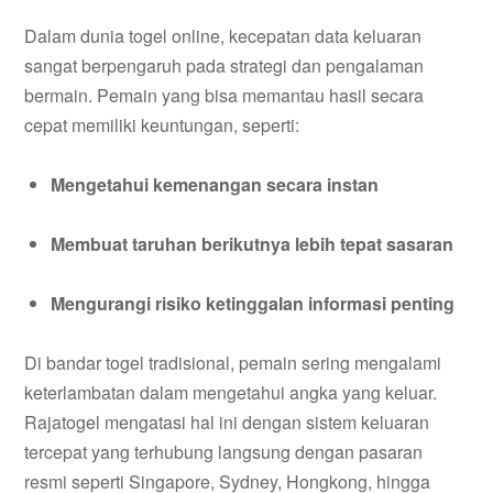
Dalam dunia togel online, kecepatan data keluaran
sangat berpengaruh pada strategi dan pengalaman
bermain. Pemain yang bisa memantau hasil secara
cepat memiliki keuntungan, seperti:
Mengetahui kemenangan secara instan
Membuat taruhan berikutnya lebih tepat sasaran
Mengurangi risiko ketinggalan informasi penting
Di bandar togel tradisional, pemain sering mengalami
keterlambatan dalam mengetahui angka yang keluar.
Rajatogel mengatasi hal ini dengan sistem keluaran
tercepat yang terhubung langsung dengan pasaran
resmi seperti Singapore, Sydney, Hongkong, hingga