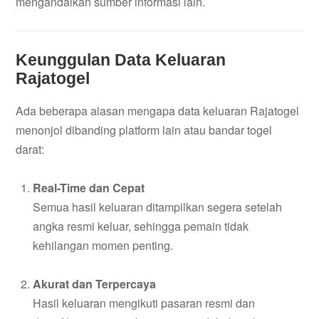
mengandalkan sumber informasi lain.
Keunggulan Data Keluaran
Rajatogel
Ada beberapa alasan mengapa data keluaran Rajatogel
menonjol dibanding platform lain atau bandar togel
darat:
Real-Time dan Cepat
Semua hasil keluaran ditampilkan segera setelah
angka resmi keluar, sehingga pemain tidak
kehilangan momen penting.
Akurat dan Terpercaya
Hasil keluaran mengikuti pasaran resmi dan