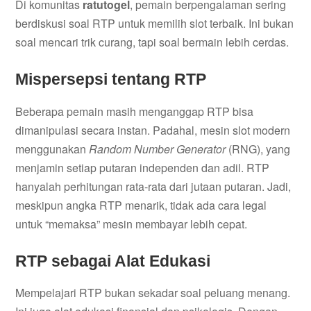
Di komunitas
ratutogel
, pemain berpengalaman sering
berdiskusi soal RTP untuk memilih slot terbaik. Ini bukan
soal mencari trik curang, tapi soal bermain lebih cerdas.
Mispersepsi tentang RTP
Beberapa pemain masih menganggap RTP bisa
dimanipulasi secara instan. Padahal, mesin slot modern
menggunakan
Random Number Generator
(RNG), yang
menjamin setiap putaran independen dan adil. RTP
hanyalah perhitungan rata-rata dari jutaan putaran. Jadi,
meskipun angka RTP menarik, tidak ada cara legal
untuk “memaksa” mesin membayar lebih cepat.
RTP sebagai Alat Edukasi
Mempelajari RTP bukan sekadar soal peluang menang.