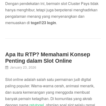
Dengan pendekatan ini, bermain slot Cluster Pays tidak
hanya menghibur, tetapi juga berpotensi menghadirkan
pengalaman menang yang menyenangkan dan
memuaskan di
togel123 login
.
Apa Itu RTP? Memahami Konsep
Penting dalam Slot Online
January 23, 2026
Slot online adalah salah satu permainan judi digital
paling populer. Warna-warna cerah, animasi menarik,
dan suara kemenangan yang menggoda membuat
banyak pemain ketagihan. Di komunitas yang akrab
dengan nama
ratutogel
, obrolan soal slot selalu ramai.