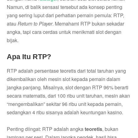
Namun, di balik sensasi tersebut ada konsep penting
yang sering luput dari perhatian pemain pemula: RTP,
atau
Return to Player
. Memahami RTP bukan sekadar
angka, tapi cara cerdas untuk menikmati slot dengan
bijak.
Apa Itu RTP?
RTP adalah persentase teoretis dari total taruhan yang
dikembalikan oleh mesin slot kepada pemain dalam
jangka panjang. Misalnya, slot dengan RTP 96% berarti
secara matematis, dari 100 ribu unit taruhan, mesin akan
“mengembalikan” sekitar 96 ribu unit kepada pemain,
sedangkan 4 ribu sisanya adalah keuntungan kasino.
Penting diingat: RTP adalah angka
teoretis
, bukan
jaminan per sesi. Dalam jangka pendek, hasil bisa