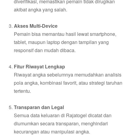
diverifikasi, memastikan pemain tidak dirugikan
akibat angka yang salah.
Akses Multi-Device
Pemain bisa memantau hasil lewat smartphone,
tablet, maupun laptop dengan tampilan yang
responsif dan mudah dibaca.
Fitur Riwayat Lengkap
Riwayat angka sebelumnya memudahkan analisis
pola angka, kombinasi favorit, atau strategi taruhan
tertentu.
Transparan dan Legal
Semua data keluaran di Rajatogel dicatat dan
diumumkan secara transparan, menghindari
kecurangan atau manipulasi angka.