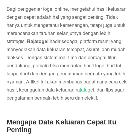
Bagi penggemar togel online, mengetahui hasil keluaran
dengan cepat adalah hal yang sangat penting. Tidak
hanya untuk mengetahui kemenangan, tetapi juga untuk
merencanakan taruhan selanjutnya dengan lebih
strategis.
Rajatogel
hadir sebagai platform resmi yang
menyediakan data keluaran tercepat, akurat, dan mudah
diakses. Dengan sistem real-time dan berbagai fitur
pendukung, pemain bisa memantau hasil togel hari ini
tanpa ribet dan dengan pengalaman bermain yang lebih
nyaman. Artikel ini akan membahas bagaimana cara cek
hasil, keunggulan data keluaran
rajatogel
, dan tips agar
pengalaman bermain lebih seru dan efektif.
Mengapa Data Keluaran Cepat Itu
Penting