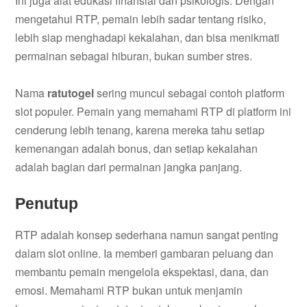
Ini juga alat edukasi finansial dan psikologis. Dengan
mengetahui RTP, pemain lebih sadar tentang risiko,
lebih siap menghadapi kekalahan, dan bisa menikmati
permainan sebagai hiburan, bukan sumber stres.
Nama
ratutogel
sering muncul sebagai contoh platform
slot populer. Pemain yang memahami RTP di platform ini
cenderung lebih tenang, karena mereka tahu setiap
kemenangan adalah bonus, dan setiap kekalahan
adalah bagian dari permainan jangka panjang.
Penutup
RTP adalah konsep sederhana namun sangat penting
dalam slot online. Ia memberi gambaran peluang dan
membantu pemain mengelola ekspektasi, dana, dan
emosi. Memahami RTP bukan untuk menjamin