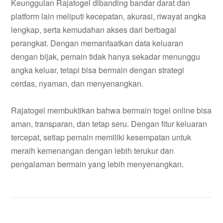
Keunggulan Rajatogel dibanding bandar darat dan
platform lain meliputi kecepatan, akurasi, riwayat angka
lengkap, serta kemudahan akses dari berbagai
perangkat. Dengan memanfaatkan data keluaran
dengan bijak, pemain tidak hanya sekadar menunggu
angka keluar, tetapi bisa bermain dengan strategi
cerdas, nyaman, dan menyenangkan.
Rajatogel membuktikan bahwa bermain togel online bisa
aman, transparan, dan tetap seru. Dengan fitur keluaran
tercepat, setiap pemain memiliki kesempatan untuk
meraih kemenangan dengan lebih terukur dan
pengalaman bermain yang lebih menyenangkan.