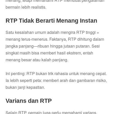
menang, tetapi memahami RTP membuat pengalaman
bermain lebih realistis.
RTP Tidak Berarti Menang Instan
Satu kesalahan umum adalah mengira RTP tinggi =
menang terus-menerus. Faktanya, RTP dihitung dalam
jangka panjang—ribuan hingga jutaan putaran. Sesi
singkat masih bisa memberi hasil ekstrem, entah
menang besar atau kalah panjang.
Ini penting: RTP bukan trik rahasia untuk menang cepat.
Ia lebih seperti peta: memberi arah dan gambaran risiko,
bukan janji kepastian.
Varians dan RTP
Selain RTP, pemain juga perlu memahami varians.