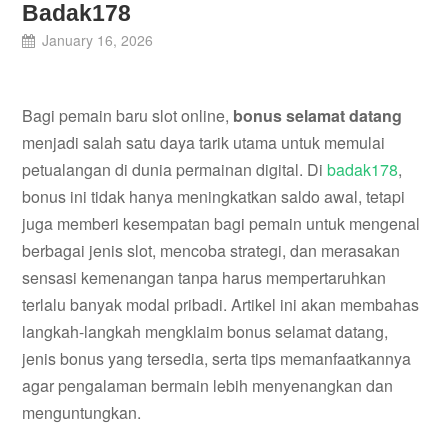
Badak178
January 16, 2026
Bagi pemain baru slot online,
bonus selamat datang
menjadi salah satu daya tarik utama untuk memulai
petualangan di dunia permainan digital. Di
badak178
,
bonus ini tidak hanya meningkatkan saldo awal, tetapi
juga memberi kesempatan bagi pemain untuk mengenal
berbagai jenis slot, mencoba strategi, dan merasakan
sensasi kemenangan tanpa harus mempertaruhkan
terlalu banyak modal pribadi. Artikel ini akan membahas
langkah-langkah mengklaim bonus selamat datang,
jenis bonus yang tersedia, serta tips memanfaatkannya
agar pengalaman bermain lebih menyenangkan dan
menguntungkan.