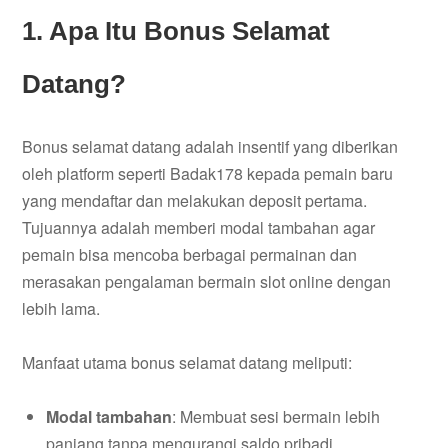
1. Apa Itu Bonus Selamat
Datang?
Bonus selamat datang adalah insentif yang diberikan
oleh platform seperti Badak178 kepada pemain baru
yang mendaftar dan melakukan deposit pertama.
Tujuannya adalah memberi modal tambahan agar
pemain bisa mencoba berbagai permainan dan
merasakan pengalaman bermain slot online dengan
lebih lama.
Manfaat utama bonus selamat datang meliputi:
Modal tambahan
: Membuat sesi bermain lebih
panjang tanpa mengurangi saldo pribadi.