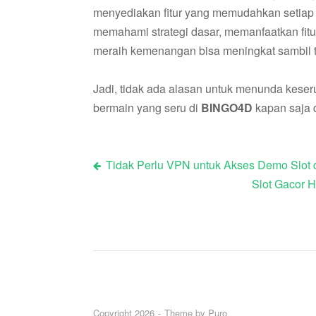
menyediakan fitur yang memudahkan setia
memahami strategi dasar, memanfaatkan fit
meraih kemenangan bisa meningkat sambil 
Jadi, tidak ada alasan untuk menunda keseru
bermain yang seru di
BINGO4D
kapan saja 
Tidak Perlu VPN untuk Akses Demo Slot 
Post
Slot Gacor H
navigation
Copyright 2026
Theme by
Puro