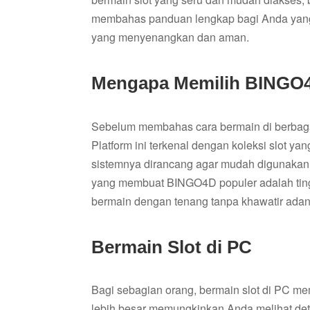
membahas panduan lengkap bagi Anda yang 
yang menyenangkan dan aman.
Mengapa Memilih BINGO
Sebelum membahas cara bermain di berbaga
Platform ini terkenal dengan koleksi slot ya
sistemnya dirancang agar mudah digunaka
yang membuat BINGO4D populer adalah ting
bermain dengan tenang tanpa khawatir adany
Bermain Slot di PC
Bagi sebagian orang, bermain slot di PC m
lebih besar memungkinkan Anda melihat detai