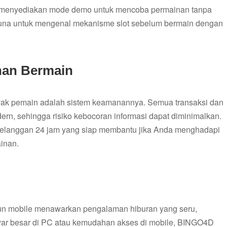
menyediakan mode demo untuk mencoba permainan tanpa
una untuk mengenal mekanisme slot sebelum bermain dengan
an Bermain
ak pemain adalah sistem keamanannya. Semua transaksi dan
dern, sehingga risiko kebocoran informasi dapat diminimalkan.
n pelanggan 24 jam yang siap membantu jika Anda menghadapi
ainan.
n mobile menawarkan pengalaman hiburan yang seru,
ayar besar di PC atau kemudahan akses di mobile, BINGO4D