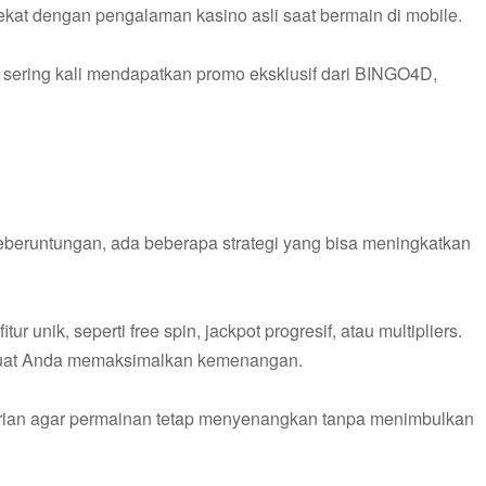
dekat dengan pengalaman kasino asli saat bermain di mobile.
 sering kali mendapatkan promo eksklusif dari BINGO4D,
eberuntungan, ada beberapa strategi yang bisa meningkatkan
fitur unik, seperti free spin, jackpot progresif, atau multipliers.
mbuat Anda memaksimalkan kemenangan.
harian agar permainan tetap menyenangkan tanpa menimbulkan