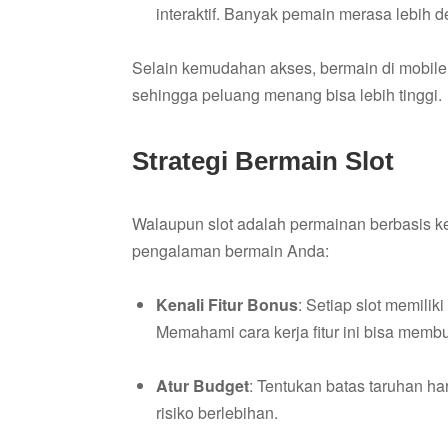
interaktif. Banyak pemain merasa lebih 
Selain kemudahan akses, bermain di mobile
sehingga peluang menang bisa lebih tinggi.
Strategi Bermain Slot
Walaupun slot adalah permainan berbasis k
pengalaman bermain Anda:
Kenali Fitur Bonus
: Setiap slot memiliki 
Memahami cara kerja fitur ini bisa me
Atur Budget
: Tentukan batas taruhan 
risiko berlebihan.