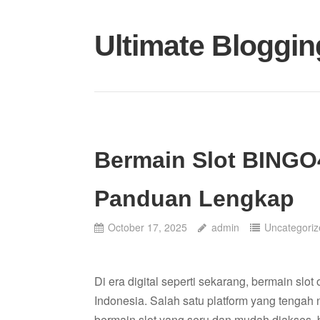
Skip
to
Ultimate Bloggi
content
Bermain Slot BINGO
Panduan Lengkap
October 17, 2025
admin
Uncategoriz
Di era digital seperti sekarang, bermain slot
Indonesia. Salah satu platform yang tengah
bermain slot yang seru dan mudah diakses, b