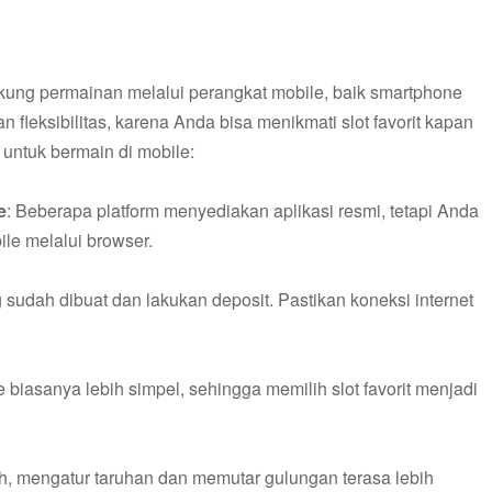
ung permainan melalui perangkat mobile, baik smartphone
 fleksibilitas, karena Anda bisa menikmati slot favorit kapan
 untuk bermain di mobile:
e
: Beberapa platform menyediakan aplikasi resmi, tetapi Anda
le melalui browser.
 sudah dibuat dan lakukan deposit. Pastikan koneksi internet
le biasanya lebih simpel, sehingga memilih slot favorit menjadi
uh, mengatur taruhan dan memutar gulungan terasa lebih