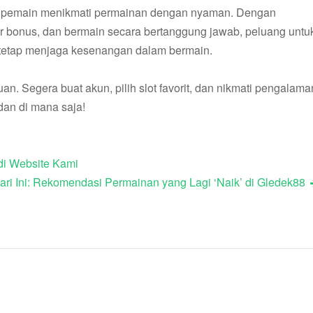
p pemain menikmati permainan dengan nyaman. Dengan
ur bonus, dan bermain secara bertanggung jawab, peluang untu
tetap menjaga kesenangan dalam bermain.
an. Segera buat akun, pilih slot favorit, dan nikmati pengalama
dan di mana saja!
di Website Kami
ari Ini: Rekomendasi Permainan yang Lagi ‘Naik’ di Gledek88