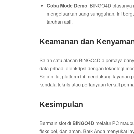
Coba Mode Demo
: BINGO4D biasanya 
mengeluarkan uang sungguhan. Ini berg
taruhan asli.
Keamanan dan Kenyaman
Salah satu alasan BINGO4D dipercaya bany
data pribadi dienkripsi dengan teknologi mo
Selain itu, platform ini mendukung layana
kendala teknis atau pertanyaan terkait perm
Kesimpulan
Bermain slot di
BINGO4D
melalui PC maupu
fleksibel, dan aman. Baik Anda menyukai l