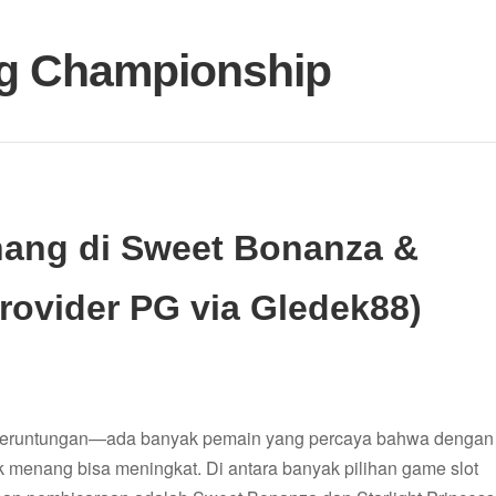
ng Championship
ang di Sweet Bonanza &
Provider PG via Gledek88)
keberuntungan—ada banyak pemain yang percaya bahwa dengan
menang bisa meningkat. Di antara banyak pilihan game slot