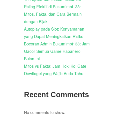
.
Paling Efektif di Bukumimpi138:
Mitos, Fakta, dan Cara Bermain
dengan Bijak
Autoplay pada Slot: Kenyamanan
yang Dapat Meningkatkan Risiko
Bocoran Admin Bukumimpi138: Jam
Gacor Semua Game Habanero
Bulan Ini
Mitos vs Fakta: Jam Hoki Koi Gate
Dewitogel yang Wajib Anda Tahu
Recent Comments
No comments to show.