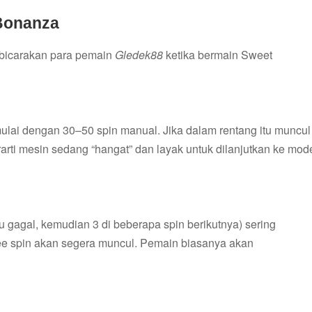
Bonanza
ibicarakan para pemain
Gledek88
ketika bermain Sweet
ai dengan 30–50 spin manual. Jika dalam rentang itu muncul
erarti mesin sedang “hangat” dan layak untuk dilanjutkan ke mod
lu gagal, kemudian 3 di beberapa spin berikutnya) sering
ee spin akan segera muncul. Pemain biasanya akan