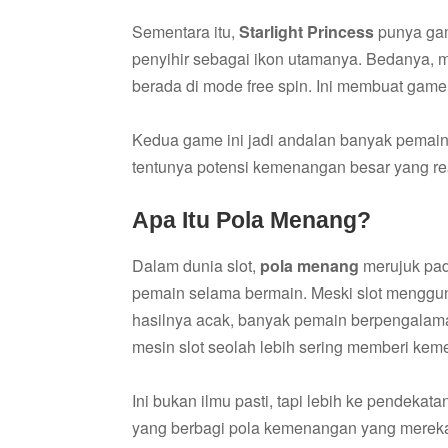
Sementara itu,
Starlight Princess
punya gam
penyihir sebagai ikon utamanya. Bedanya, mu
berada di mode free spin. Ini membuat game 
Kedua game ini jadi andalan banyak pemain
tentunya potensi kemenangan besar yang re
Apa Itu Pola Menang?
Dalam dunia slot,
pola menang
merujuk pad
pemain selama bermain. Meski slot meng
hasilnya acak, banyak pemain berpengala
mesin slot seolah lebih sering memberi ke
Ini bukan ilmu pasti, tapi lebih ke pendeka
yang berbagi pola kemenangan yang mereka