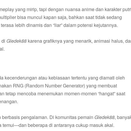
eplay yang mirip, tapi dengan nuansa anime dan karakter putr
ltiplier bisa muncul kapan saja, bahkan saat tidak sedang
terasa lebih dinamis dan “liar” dalam potensi kejutannya.
 di
Gledek88
karena grafiknya yang menarik, animasi halus, da
al.
a kecenderungan atau kebiasaan tertentu yang diamati oleh
gunakan RNG (Random Number Generator) yang membuat
man tetap mencoba menemukan momen-momen “hangat” saat
menangan.
tan berbasis pengalaman. Di komunitas pemain
Gledek88
, banya
 temui—dan beberapa di antaranya cukup masuk akal.