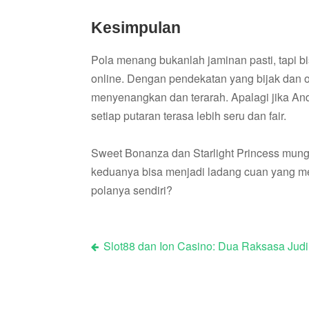
Kesimpulan
Pola menang bukanlah jaminan pasti, tapi bi
online. Dengan pendekatan yang bijak dan 
menyenangkan dan terarah. Apalagi jika And
setiap putaran terasa lebih seru dan fair.
Sweet Bonanza dan Starlight Princess mungki
keduanya bisa menjadi ladang cuan yang 
polanya sendiri?
Slot88 dan Ion Casino: Dua Raksasa Judi 
Post
navigation