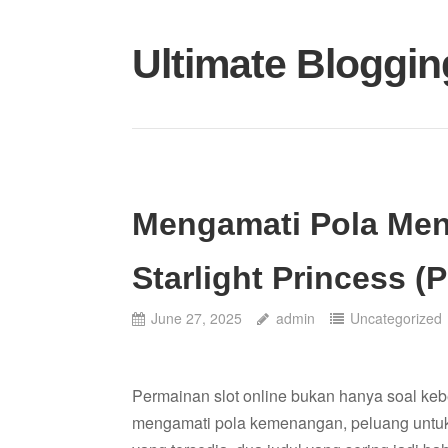
Skip
to
Ultimate Bloggi
content
Mengamati Pola Men
Starlight Princess (
June 27, 2025
admin
Uncategorized
Permainan slot online bukan hanya soal 
mengamati pola kemenangan, peluang untuk 