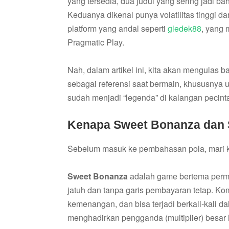
yang tersedia, dua judul yang sering jadi 
Keduanya dikenal punya volatilitas tinggi d
platform yang andal seperti
gledek88
, yang 
Pragmatic Play.
Nah, dalam artikel ini, kita akan mengulas
sebagai referensi saat bermain, khususnya 
sudah menjadi “legenda” di kalangan pecinta
Kenapa Sweet Bonanza dan S
Sebelum masuk ke pembahasan pola, mari kita
Sweet Bonanza
adalah game bertema perm
jatuh dan tanpa garis pembayaran tetap. K
kemenangan, dan bisa terjadi berkali-kali da
menghadirkan pengganda (multiplier) besar 