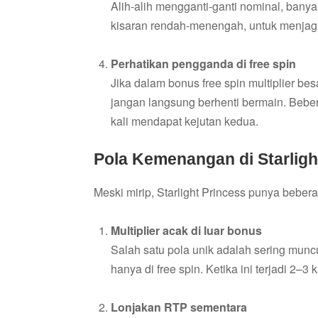
Alih-alih mengganti-ganti nominal, bany
kisaran rendah-menengah, untuk menjag
Perhatikan pengganda di free spin
Jika dalam bonus free spin multiplier be
jangan langsung berhenti bermain. Bebe
kali mendapat kejutan kedua.
Pola Kemenangan di Starligh
Meski mirip, Starlight Princess punya beber
Multiplier acak di luar bonus
Salah satu pola unik adalah sering muncu
hanya di free spin. Ketika ini terjadi 2–
Lonjakan RTP sementara