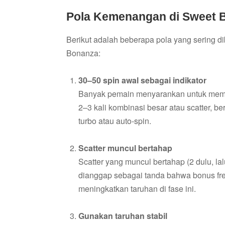
Pola Kemenangan di Sweet 
Berikut adalah beberapa pola yang sering d
Bonanza:
30–50 spin awal sebagai indikator
Banyak pemain menyarankan untuk memul
2–3 kali kombinasi besar atau scatter, b
turbo atau auto-spin.
Scatter muncul bertahap
Scatter yang muncul bertahap (2 dulu, la
dianggap sebagai tanda bahwa bonus fr
meningkatkan taruhan di fase ini.
Gunakan taruhan stabil