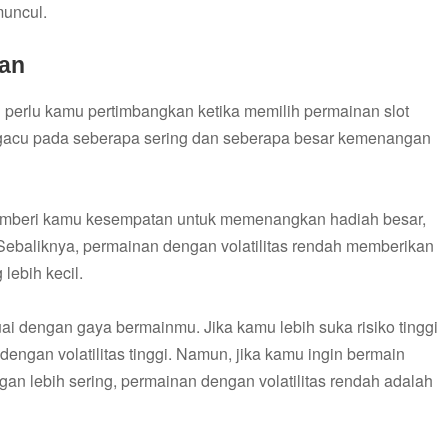
uncul.
nan
ng perlu kamu pertimbangkan ketika memilih permainan slot
engacu pada seberapa sering dan seberapa besar kemenangan
 memberi kamu kesempatan untuk memenangkan hadiah besar,
Sebaliknya, permainan dengan volatilitas rendah memberikan
lebih kecil.
uai dengan gaya bermainmu. Jika kamu lebih suka risiko tinggi
dengan volatilitas tinggi. Namun, jika kamu ingin bermain
n lebih sering, permainan dengan volatilitas rendah adalah