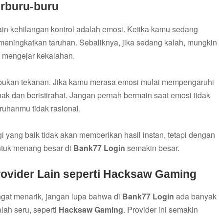
rburu-buru
in kehilangan kontrol adalah emosi. Ketika kamu sedang
 meningkatkan taruhan. Sebaliknya, jika sedang kalah, mungkin
k mengejar kekalahan.
bukan tekanan. Jika kamu merasa emosi mulai mempengaruhi
ak dan beristirahat. Jangan pernah bermain saat emosi tidak
ruhanmu tidak rasional.
 yang baik tidak akan memberikan hasil instan, tetapi dengan
tuk menang besar di
Bank77 Login
semakin besar.
rovider Lain seperti Hacksaw Gaming
gat menarik, jangan lupa bahwa di
Bank77 Login
ada banyak
alah seru, seperti
Hacksaw Gaming
. Provider ini semakin