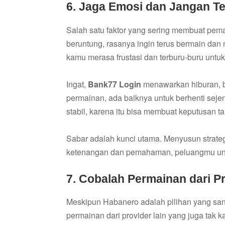
6.
Jaga Emosi dan Jangan Te
Salah satu faktor yang sering membuat pema
beruntung, rasanya ingin terus bermain dan
kamu merasa frustasi dan terburu-buru untu
Ingat,
Bank77 Login
menawarkan hiburan, 
permainan, ada baiknya untuk berhenti sejen
stabil, karena itu bisa membuat keputusan ta
Sabar adalah kunci utama. Menyusun strategi
ketenangan dan pemahaman, peluangmu un
7.
Cobalah Permainan dari P
Meskipun Habanero adalah pilihan yang san
permainan dari provider lain yang juga tak k