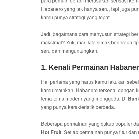
para pemain berani merasakan sensasi kem
Habanero yang tak hanya seru, tapi juga p
kamu punya strategi yang tepat.
Jadi, bagaimana cara menyusun strategi ber
maksimal? Yuk, mari kita simak beberapa ti
seru dan menguntungkan.
1.
Kenali Permainan Habaner
Hal pertama yang harus kamu lakukan sebel
kamu mainkan. Habanero terkenal dengan kole
tema-tema modern yang menggoda. Di
Bank
yang punya karakteristik berbeda.
Beberapa permainan yang cukup populer dar
Hot Fruit
. Setiap permainan punya fitur dan