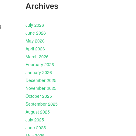
Archives
July 2026
g
June 2026
May 2026
April 2026
March 2026
o
February 2026
January 2026
December 2025
November 2025
October 2025
September 2025
August 2025
July 2025
June 2025
May 2025