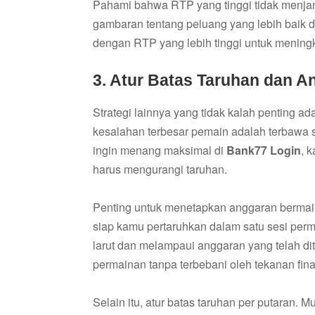
Pahami bahwa RTP yang tinggi tidak menja
gambaran tentang peluang yang lebih baik d
dengan RTP yang lebih tinggi untuk mening
3.
Atur Batas Taruhan dan A
Strategi lainnya yang tidak kalah penting a
kesalahan terbesar pemain adalah terbawa 
ingin menang maksimal di
Bank77 Login
, 
harus mengurangi taruhan.
Penting untuk menetapkan anggaran bermain
siap kamu pertaruhkan dalam satu sesi per
larut dan melampaui anggaran yang telah dit
permainan tanpa terbebani oleh tekanan fina
Selain itu, atur batas taruhan per putaran. 