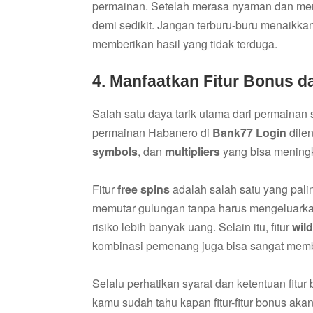
permainan. Setelah merasa nyaman dan mengu
demi sedikit. Jangan terburu-buru menaikkan
memberikan hasil yang tidak terduga.
4.
Manfaatkan Fitur Bonus d
Salah satu daya tarik utama dari permainan s
permainan Habanero di
Bank77 Login
dilen
symbols
, dan
multipliers
yang bisa mening
Fitur
free spins
adalah salah satu yang palin
memutar gulungan tanpa harus mengeluarka
risiko lebih banyak uang. Selain itu, fitur
wil
kombinasi pemenang juga bisa sangat memb
Selalu perhatikan syarat dan ketentuan fitu
kamu sudah tahu kapan fitur-fitur bonus aka