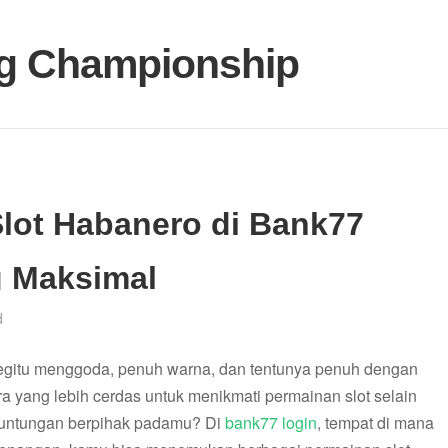
ng Championship
lot Habanero di Bank77
 Maksimal
d
begitu menggoda, penuh warna, dan tentunya penuh dengan
a yang lebih cerdas untuk menikmati permainan slot selain
runtungan berpihak padamu? Di
bank77 login
, tempat di mana