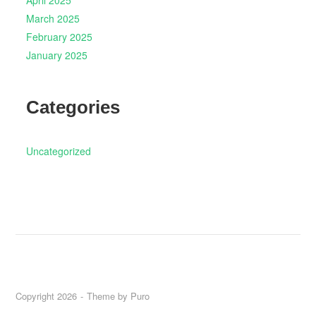
March 2025
February 2025
January 2025
Categories
Uncategorized
Copyright 2026
Theme by
Puro