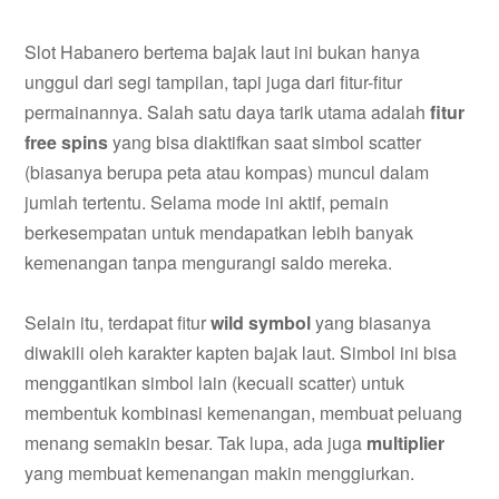
Slot Habanero bertema bajak laut ini bukan hanya
unggul dari segi tampilan, tapi juga dari fitur-fitur
permainannya. Salah satu daya tarik utama adalah
fitur
free spins
yang bisa diaktifkan saat simbol scatter
(biasanya berupa peta atau kompas) muncul dalam
jumlah tertentu. Selama mode ini aktif, pemain
berkesempatan untuk mendapatkan lebih banyak
kemenangan tanpa mengurangi saldo mereka.
Selain itu, terdapat fitur
wild symbol
yang biasanya
diwakili oleh karakter kapten bajak laut. Simbol ini bisa
menggantikan simbol lain (kecuali scatter) untuk
membentuk kombinasi kemenangan, membuat peluang
menang semakin besar. Tak lupa, ada juga
multiplier
yang membuat kemenangan makin menggiurkan.