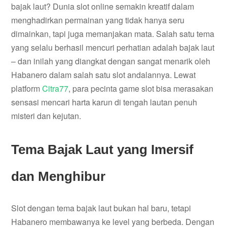
bajak laut? Dunia slot online semakin kreatif dalam
menghadirkan permainan yang tidak hanya seru
dimainkan, tapi juga memanjakan mata. Salah satu tema
yang selalu berhasil mencuri perhatian adalah bajak laut
– dan inilah yang diangkat dengan sangat menarik oleh
Habanero dalam salah satu slot andalannya. Lewat
platform
Citra77
, para pecinta game slot bisa merasakan
sensasi mencari harta karun di tengah lautan penuh
misteri dan kejutan.
Tema Bajak Laut yang Imersif
dan Menghibur
Slot dengan tema bajak laut bukan hal baru, tetapi
Habanero membawanya ke level yang berbeda. Dengan